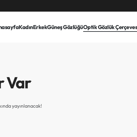
nasayfa
Kadın
Erkek
Güneş Gözlüğü
Optik Gözlük Çerçeves
r Var
akında yayınlanacak!