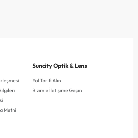
Suncity Optik & Lens
özleşmesi
Yol Tarifi Alın
lgileri
Bizimle İletişime Geçin
si
a Metni