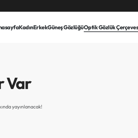
nasayfa
Kadın
Erkek
Güneş Gözlüğü
Optik Gözlük Çerçeves
r Var
akında yayınlanacak!