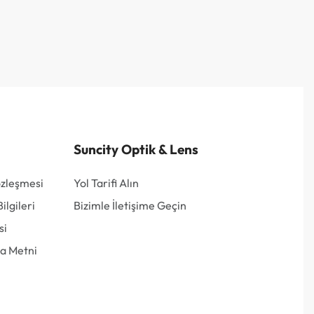
Suncity Optik & Lens
özleşmesi
Yol Tarifi Alın
lgileri
Bizimle İletişime Geçin
si
a Metni