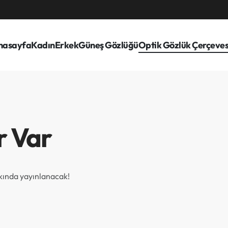
nasayfa
Kadın
Erkek
Güneş Gözlüğü
Optik Gözlük Çerçeves
r Var
akında yayınlanacak!