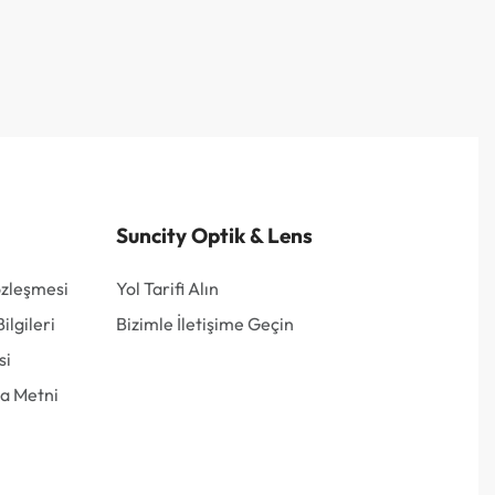
Suncity Optik & Lens
özleşmesi
Yol Tarifi Alın
lgileri
Bizimle İletişime Geçin
si
a Metni