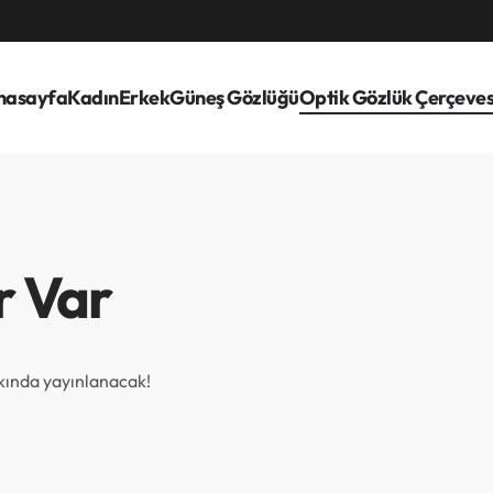
nasayfa
Kadın
Erkek
Güneş Gözlüğü
Optik Gözlük Çerçeves
r Var
akında yayınlanacak!