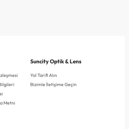
Suncity Optik & Lens
özleşmesi
Yol Tarifi Alın
lgileri
Bizimle İletişime Geçin
si
a Metni