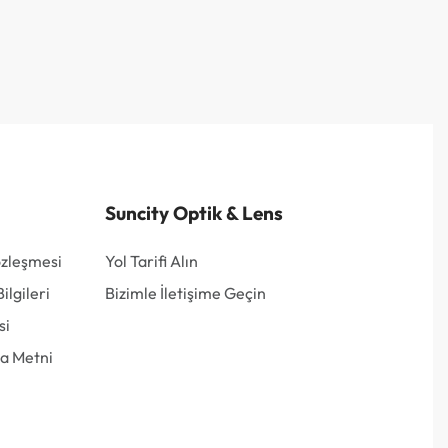
Suncity Optik & Lens
özleşmesi
Yol Tarifi Alın
lgileri
Bizimle İletişime Geçin
si
a Metni