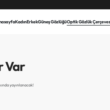
nasayfa
Kadın
Erkek
Güneş Gözlüğü
Optik Gözlük Çerçeves
r Var
akında yayınlanacak!