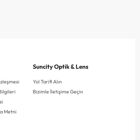
Suncity Optik & Lens
özleşmesi
Yol Tarifi Alın
lgileri
Bizimle İletişime Geçin
si
a Metni