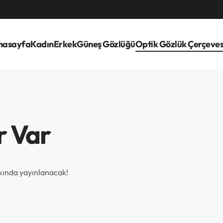
nasayfa
Kadın
Erkek
Güneş Gözlüğü
Optik Gözlük Çerçeves
r Var
akında yayınlanacak!