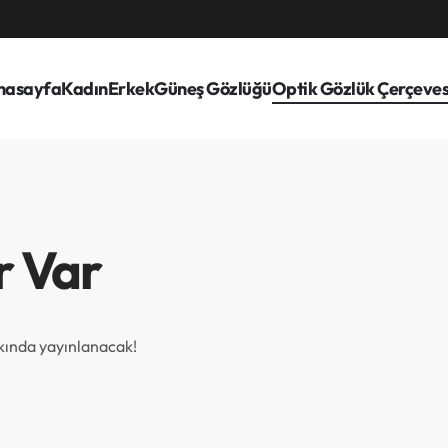
nasayfa
Kadın
Erkek
Güneş Gözlüğü
Optik Gözlük Çerçeves
r Var
akında yayınlanacak!