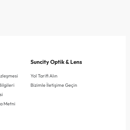
Suncity Optik & Lens
özleşmesi
Yol Tarifi Alın
lgileri
Bizimle İletişime Geçin
si
a Metni