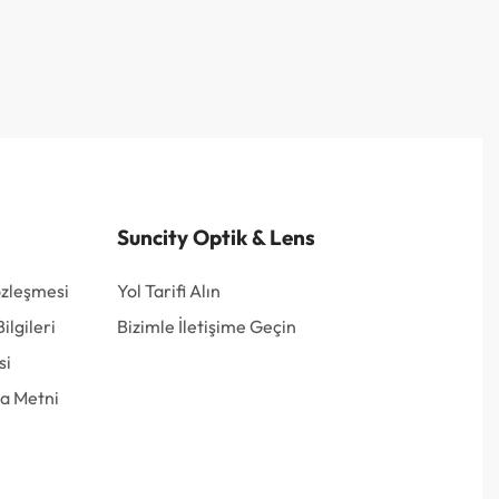
Suncity Optik & Lens
özleşmesi
Yol Tarifi Alın
lgileri
Bizimle İletişime Geçin
si
a Metni