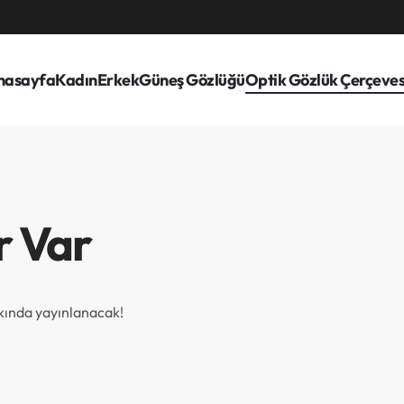
nasayfa
Kadın
Erkek
Güneş Gözlüğü
Optik Gözlük Çerçeves
r Var
akında yayınlanacak!