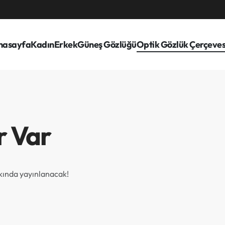
nasayfa
Kadın
Erkek
Güneş Gözlüğü
Optik Gözlük Çerçeves
r Var
akında yayınlanacak!