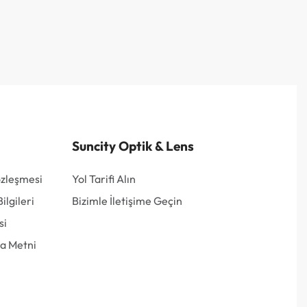
Suncity Optik & Lens
özleşmesi
Yol Tarifi Alın
lgileri
Bizimle İletişime Geçin
si
a Metni