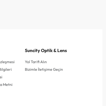
Suncity Optik & Lens
özleşmesi
Yol Tarifi Alın
lgileri
Bizimle İletişime Geçin
si
a Metni