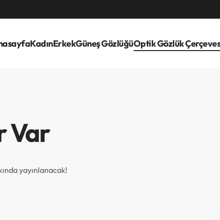
nasayfa
Kadın
Erkek
Güneş Gözlüğü
Optik Gözlük Çerçeves
r Var
akında yayınlanacak!