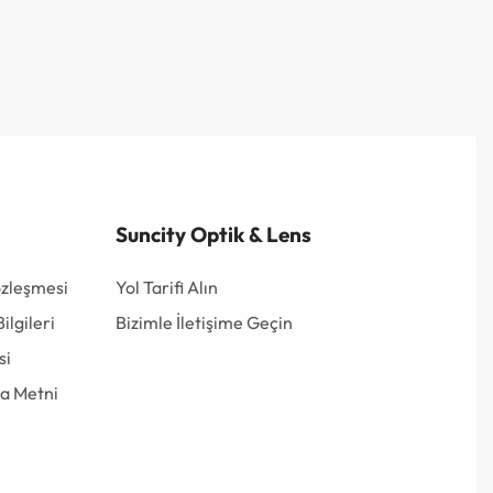
Suncity Optik & Lens
özleşmesi
Yol Tarifi Alın
lgileri
Bizimle İletişime Geçin
si
a Metni