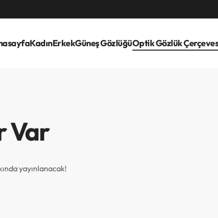
nasayfa
Kadın
Erkek
Güneş Gözlüğü
Optik Gözlük Çerçeves
r Var
akında yayınlanacak!