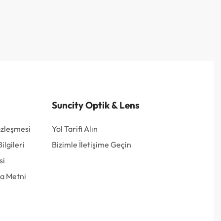
Suncity Optik & Lens
özleşmesi
Yol Tarifi Alın
lgileri
Bizimle İletişime Geçin
si
a Metni