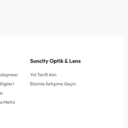
Suncity Optik & Lens
özleşmesi
Yol Tarifi Alın
lgileri
Bizimle İletişime Geçin
si
a Metni