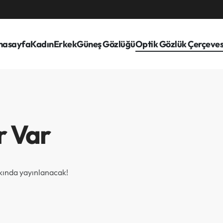
nasayfa
Kadın
Erkek
Güneş Gözlüğü
Optik Gözlük Çerçeves
r Var
akında yayınlanacak!