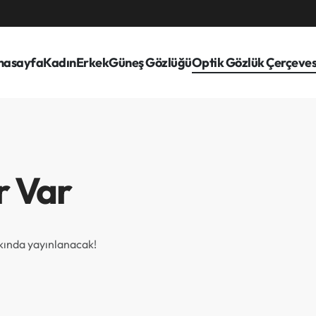
nasayfa
Kadın
Erkek
Güneş Gözlüğü
Optik Gözlük Çerçeves
r Var
akında yayınlanacak!