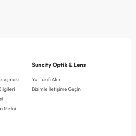
Suncity Optik & Lens
özleşmesi
Yol Tarifi Alın
lgileri
Bizimle İletişime Geçin
si
a Metni