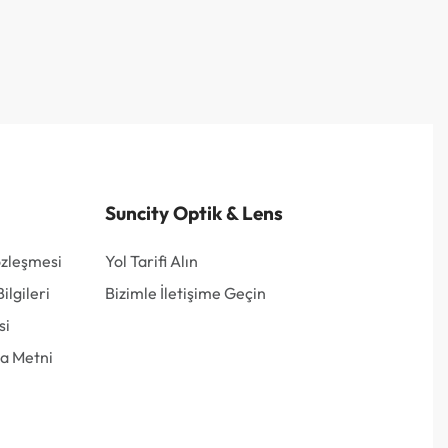
Suncity Optik & Lens
özleşmesi
Yol Tarifi Alın
lgileri
Bizimle İletişime Geçin
si
a Metni