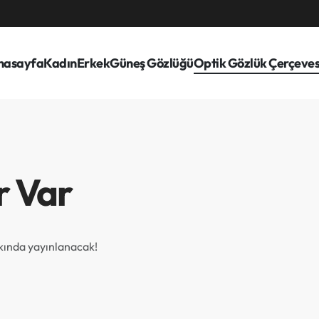
nasayfa
Kadın
Erkek
Güneş Gözlüğü
Optik Gözlük Çerçeves
r Var
akında yayınlanacak!