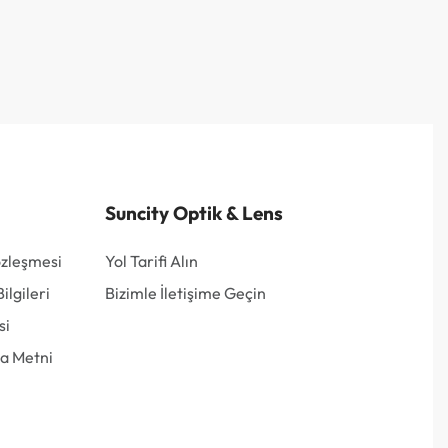
Suncity Optik & Lens
özleşmesi
Yol Tarifi Alın
lgileri
Bizimle İletişime Geçin
si
a Metni