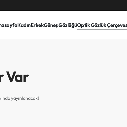
nasayfa
Kadın
Erkek
Güneş Gözlüğü
Optik Gözlük Çerçeves
r Var
akında yayınlanacak!