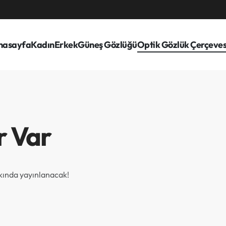
nasayfa
Kadın
Erkek
Güneş Gözlüğü
Optik Gözlük Çerçeves
r Var
akında yayınlanacak!