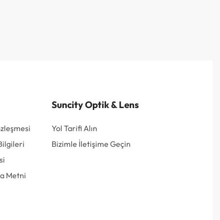
Suncity Optik & Lens
özleşmesi
Yol Tarifi Alın
lgileri
Bizimle İletişime Geçin
si
a Metni