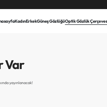
nasayfa
Kadın
Erkek
Güneş Gözlüğü
Optik Gözlük Çerçeves
r Var
akında yayınlanacak!