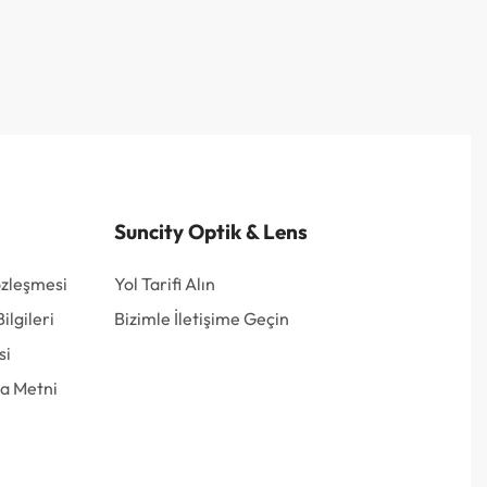
Suncity Optik & Lens
özleşmesi
Yol Tarifi Alın
lgileri
Bizimle İletişime Geçin
si
a Metni