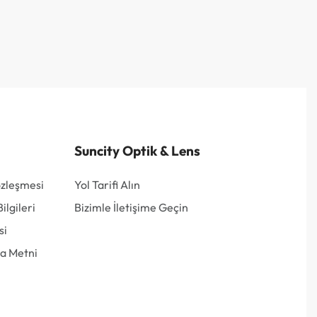
Suncity Optik & Lens
özleşmesi
Yol Tarifi Alın
lgileri
Bizimle İletişime Geçin
si
a Metni