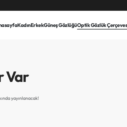
nasayfa
Kadın
Erkek
Güneş Gözlüğü
Optik Gözlük Çerçeves
r Var
akında yayınlanacak!